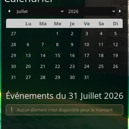
mois
an
Lu
Ma
Me
Je
Ve
Sa
Di
Se
1
2
3
4
5
27
6
7
8
9
10
11
12
28
13
14
15
16
17
18
19
29
20
21
22
23
24
25
26
30
27
28
29
30
31
31
Événements du 31 Juillet 2026
Aucun élément n'est disponible pour le moment