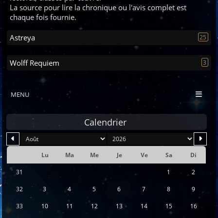
La source pour lire la chronique ou l'avis complet est
chaque fois fournie.
Astreya
25
Wolff Requiem
3
MENU
Calendrier
mois
an
Lu
Ma
Me
Je
Ve
Sa
Di
Se
31
1
2
32
3
4
5
6
7
8
9
33
10
11
12
13
14
15
16