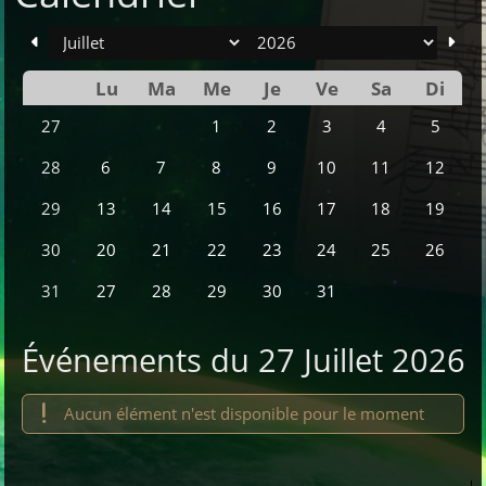
mois
an
Lu
Ma
Me
Je
Ve
Sa
Di
Se
1
2
3
4
5
27
6
7
8
9
10
11
12
28
13
14
15
16
17
18
19
29
20
21
22
23
24
25
26
30
27
28
29
30
31
31
Événements du 27 Juillet 2026
Aucun élément n'est disponible pour le moment