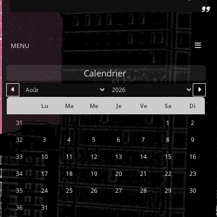
MENU
Calendrier
mois
an
Lu
Ma
Me
Je
Ve
Sa
Di
Se
31
1
2
32
3
4
5
6
7
8
9
33
10
11
12
13
14
15
16
34
17
18
19
20
21
22
23
35
24
25
26
27
28
29
30
36
31