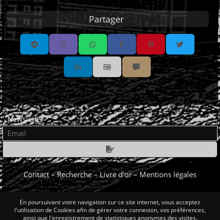
Partager
Partager par email
Partager par sms
Email
Newsletter
Email
Contact
–
Recherche
–
Livre d'or
–
Mentions légales
En poursuivant votre navigation sur ce site internet, vous acceptez
Humblement propulsé par
PHPBoost
l'utilisation de Cookies afin de gérer votre connexion, vos préférences,
|
ainsi que l'enregistrement de statistiques anonymes des visites.