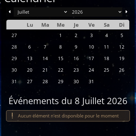
mois
an
Lu
Ma
Me
Je
Ve
Sa
Di
Se
1
2
3
4
5
27
6
7
8
9
10
11
12
28
13
14
15
16
17
18
19
29
20
21
22
23
24
25
26
30
27
28
29
30
31
31
Événements du 8 Juillet 2026
Aucun élément n'est disponible pour le moment