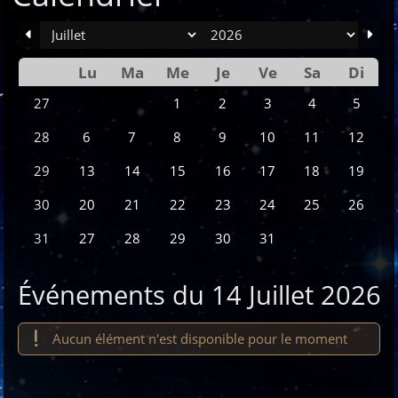
mois
an
Lu
Ma
Me
Je
Ve
Sa
Di
Se
1
2
3
4
5
27
6
7
8
9
10
11
12
28
13
14
15
16
17
18
19
29
20
21
22
23
24
25
26
30
27
28
29
30
31
31
Événements du 14 Juillet 2026
Aucun élément n'est disponible pour le moment