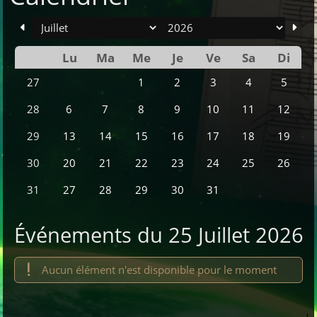
mois
an
Lu
Ma
Me
Je
Ve
Sa
Di
Se
1
2
3
4
5
27
6
7
8
9
10
11
12
28
13
14
15
16
17
18
19
29
20
21
22
23
24
25
26
30
27
28
29
30
31
31
Événements du 25 Juillet 2026
Aucun élément n'est disponible pour le moment