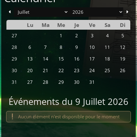
mois
an
Lu
Ma
Me
Je
Ve
Sa
Di
Se
1
2
3
4
5
27
6
7
8
9
10
11
12
28
13
14
15
16
17
18
19
29
20
21
22
23
24
25
26
30
27
28
29
30
31
31
Événements du 9 Juillet 2026
Aucun élément n'est disponible pour le moment