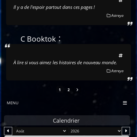
Il y a de l'espoir partout dans ces pages !
Astreya
:
C Booktok
À lire si vous aimez les histoires de nouveau monde.
Astreya
1
2
MENU
Calendrier
mois
an