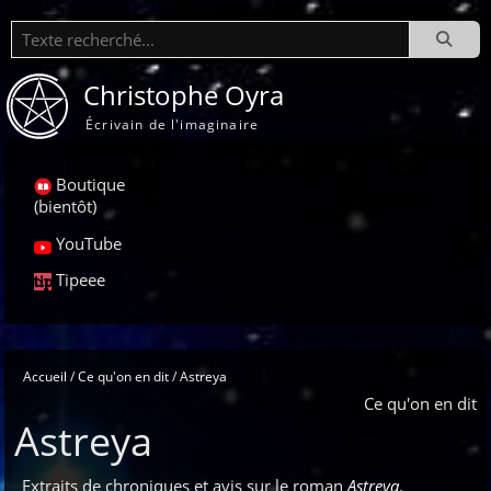
Recherche
Christophe Oyra
Écrivain de l'imaginaire
Boutique
(bientôt)
YouTube
Tipeee
Accueil
Ce qu'on en dit
Astreya
Ce qu'on en dit
Astreya
Extraits de chroniques et avis sur le roman
Astreya
.