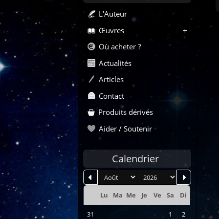
L'Auteur
Œuvres
Où acheter ?
Actualités
Articles
Contact
Produits dérivés
Aider / Soutenir
Calendrier
mois
an
Lu
Ma
Me
Je
Ve
Sa
Di
Se
31
1
2