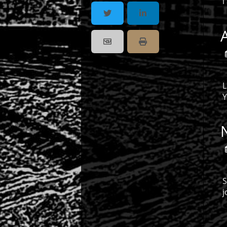
l
A
Partager par email
Imprimer
L
Y
S
j