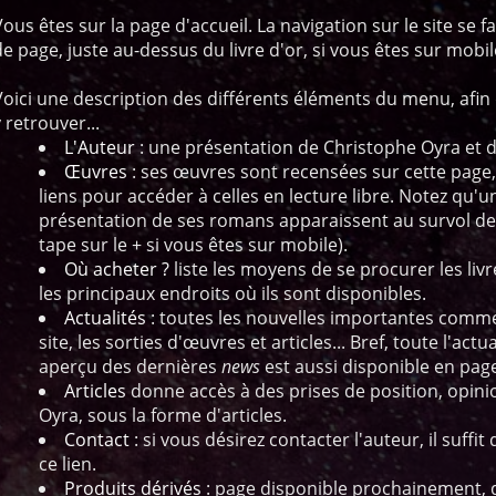
Vous êtes sur la page d'accueil. La navigation sur le site se 
de page, juste au-dessus du livre d'or, si vous êtes sur mobil
Voici une description des différents éléments du menu, afin 
 retrouver...
L'Auteur
: une présentation de Christophe Oyra et 
Œuvres
: ses œuvres sont recensées sur cette page
liens pour accéder à celles en lecture libre. Notez qu'
présentation de ses romans apparaissent au survol de
tape sur le + si vous êtes sur mobile).
Où acheter ?
liste les moyens de se procurer les liv
les principaux endroits où ils sont disponibles.
Actualités
: toutes les nouvelles importantes comme
site, les sorties d'œuvres et articles... Bref, toute l'act
aperçu des dernières
news
est aussi disponible en page
Articles
donne accès à des prises de position, opin
Oyra, sous la forme d'articles.
Contact
: si vous désirez contacter l'auteur, il suffi
ce lien.
Produits dérivés
: page disponible prochainement, 