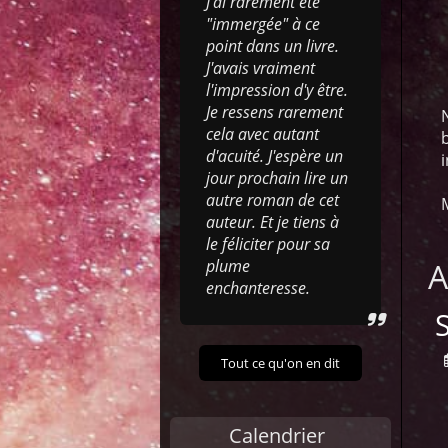
J'ai rarement été
"immergée" à ce
point dans un livre.
J'avais vraiment
l'impression d'y être.
Je ressens rarement
cela avec autant
d'acuité. J'espère un
jour prochain lire un
autre roman de cet
auteur. Et je tiens à
le féliciter pour sa
A
plume
enchanteresse.
Tout ce qu'on en dit
Calendrier