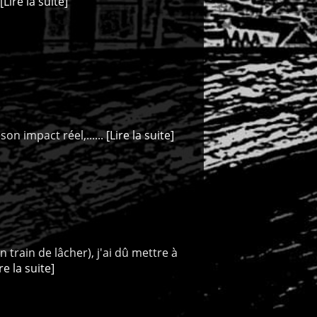
[Lire la suite]
on impact réel,......
[Lire la suite]
 train de lâcher), j'ai dû mettre à
ire la suite]