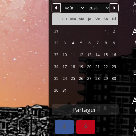
mois
an
A
i
Lu
Ma
Me
Je
Ve
Sa
Di
Se
31
1
2
32
3
4
5
6
7
8
9
33
10
11
12
13
14
15
16
34
17
18
19
20
21
22
23
E
35
24
25
26
27
28
29
30
L
36
31
A
Partager
À