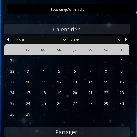
Tout ce qu'on en dit
Calendrier
mois
an
Lu
Ma
Me
Je
Ve
Sa
Di
Se
31
1
2
32
3
4
5
6
7
8
9
33
10
11
12
13
14
15
16
34
17
18
19
20
21
22
23
35
24
25
26
27
28
29
30
36
31
Partager