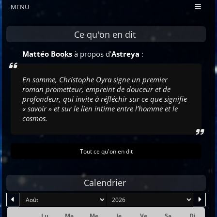
MENU
Ce qu'on en dit
Mattéo Books
à propos d'
Astreya
:
En somme, Christophe Oyra signe un premier
roman prometteur, empreint de douceur et de
profondeur, qui invite à réfléchir sur ce que signifie
« savoir » et sur le lien intime entre l’homme et le
cosmos.
Tout ce qu'on en dit
Calendrier
mois
an
Lu
Ma
Me
Je
Ve
Sa
Di