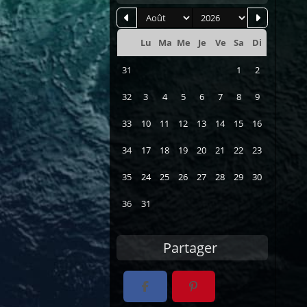
mois
an
Lu
Ma
Me
Je
Ve
Sa
Di
Se
31
1
2
32
3
4
5
6
7
8
9
33
10
11
12
13
14
15
16
34
17
18
19
20
21
22
23
35
24
25
26
27
28
29
30
36
31
Partager